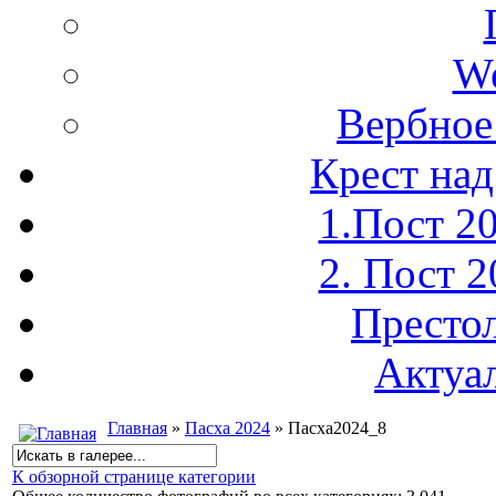
We
Вербное
Крест над
1.Пост 2
2. Пост 
Престо
Актуа
Главная
»
Пасха 2024
» Пасха2024_8
К обзорной странице категории