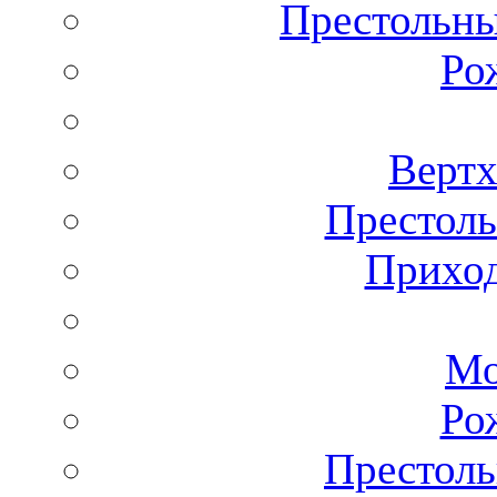
Престольны
Ро
Вертх
Престоль
Приход
Мо
Ро
Престоль