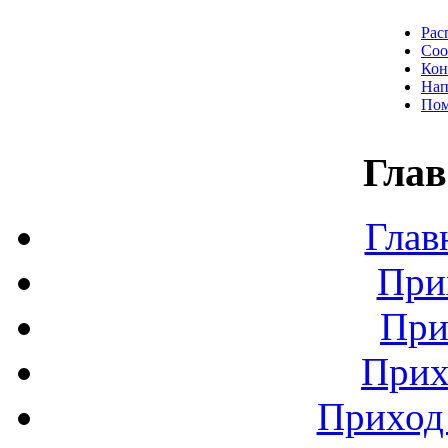
Рас
Соо
Кон
Нап
Пом
Глав
Глав
При
При
Прих
Приход