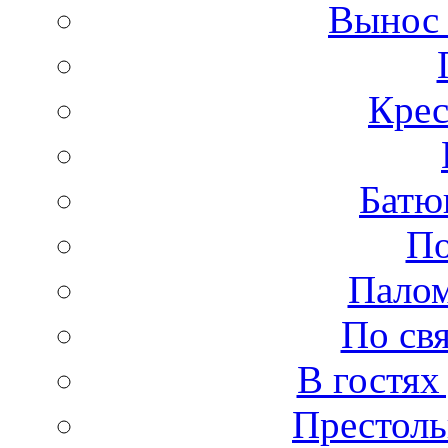
Вынос
Крес
Батю
По
Палом
По св
В гостях
Престоль