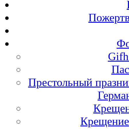
Пожертв
Фо
Gifh
Пас
Престольный празни
Герма
Крещен
Крещение-