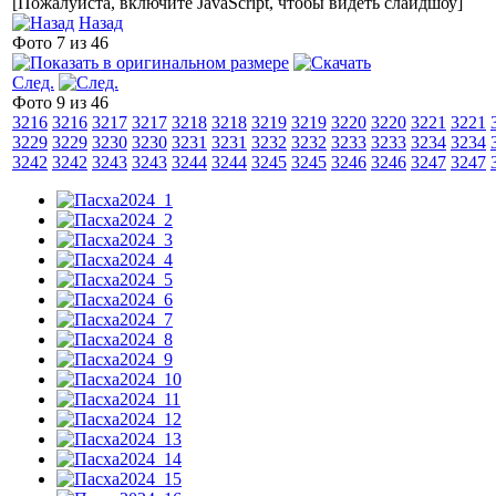
[Пожалуйста, включите JavaScript, чтобы видеть слайдшоу]
Назад
Фото 7 из 46
След.
Фото 9 из 46
3216
3216
3217
3217
3218
3218
3219
3219
3220
3220
3221
3221
3229
3229
3230
3230
3231
3231
3232
3232
3233
3233
3234
3234
3242
3242
3243
3243
3244
3244
3245
3245
3246
3246
3247
3247