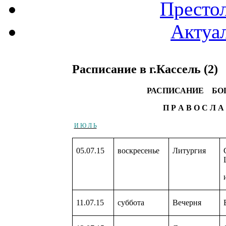
Престо
Актуа
Расписание в г.Кассель (2)
РАСПИСАНИЕ БО
П Р А В О С Л А В Н О 
И Ю Л Ь
05.07.15
воскресенье
Литургия
11.07.15
суббота
Вечерня