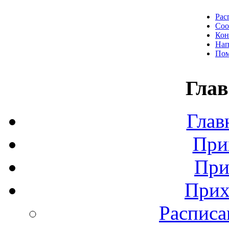
Рас
Соо
Кон
Нап
Пом
Глав
Глав
При
При
Прих
Расписа